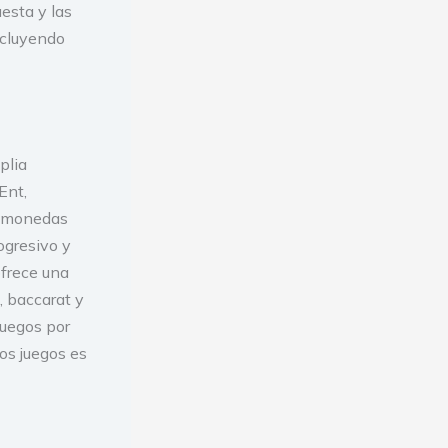
esta y las
incluyendo
plia
Ent,
gamonedas
ogresivo y
frece una
, baccarat y
juegos por
os juegos es