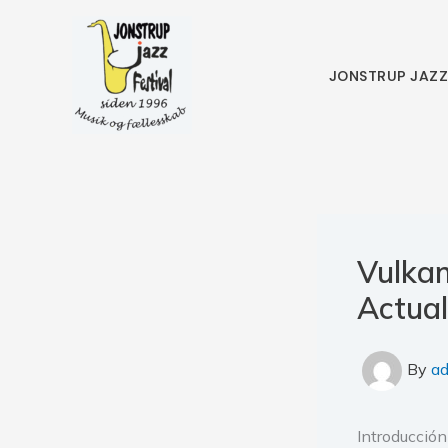
Skip
to
content
JONSTRUP JAZ
Vulkan
Actua
By
a
Introducción