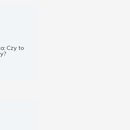
a: Czy to
zy?