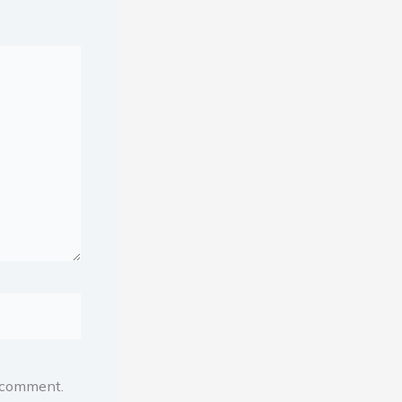
I comment.