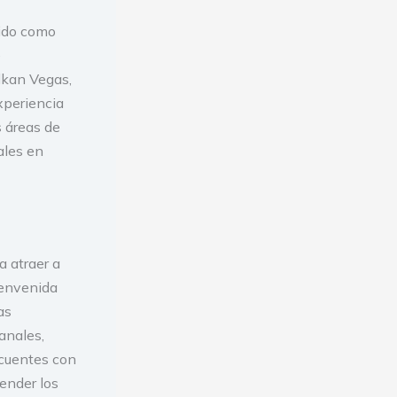
ido como
e
lkan Vegas,
xperiencia
s áreas de
ales en
 atraer a
ienvenida
as
anales,
ecuentes con
ender los