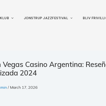
ZKLUB
JONSTRUP JAZZFESTIVAL
BLIV FRIVILL
 Vegas Casino Argentina: Rese
lizada 2024
dmin
/
March 17, 2026