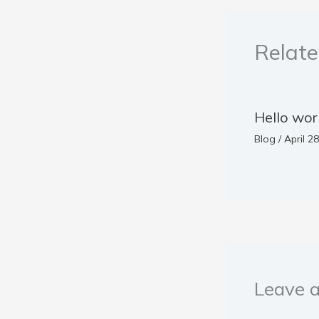
Relate
Hello wor
Blog
/
April 2
Leave 