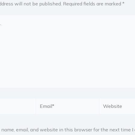
ddress will not be published.
Required fields are marked
*
Email*
Website
name, email, and website in this browser for the next time 