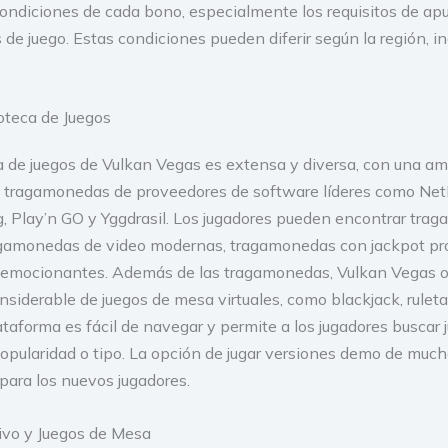
ondiciones de cada bono, especialmente los requisitos de apu
s de juego. Estas condiciones pueden diferir según la región, 
ioteca de Juegos
a de juegos de Vulkan Vegas es extensa y diversa, con una am
e tragamonedas de proveedores de software líderes como Net
, Play’n GO y Yggdrasil. Los jugadores pueden encontrar tra
ragamonedas de video modernas, tragamonedas con jackpot pr
s emocionantes. Además de las tragamonedas, Vulkan Vegas o
nsiderable de juegos de mesa virtuales, como blackjack, ruleta
ataforma es fácil de navegar y permite a los jugadores buscar 
opularidad o tipo. La opción de jugar versiones demo de much
para los nuevos jugadores.
ivo y Juegos de Mesa