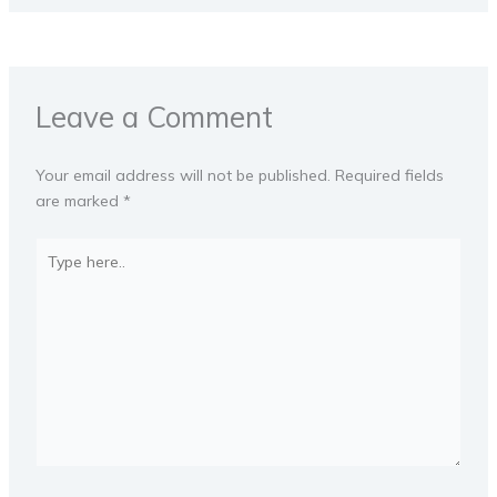
Leave a Comment
Your email address will not be published.
Required fields
are marked
*
Type
here..