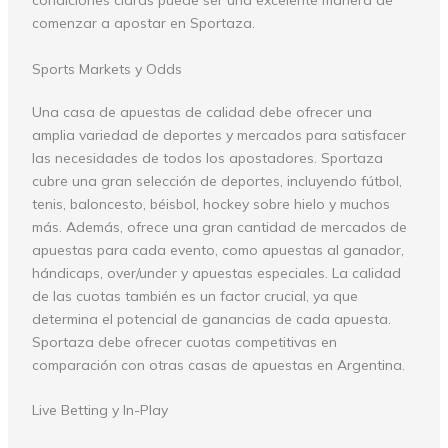
condiciones claras puede ser una excelente manera de
comenzar a apostar en Sportaza.
Sports Markets y Odds
Una casa de apuestas de calidad debe ofrecer una
amplia variedad de deportes y mercados para satisfacer
las necesidades de todos los apostadores. Sportaza
cubre una gran selección de deportes, incluyendo fútbol,
tenis, baloncesto, béisbol, hockey sobre hielo y muchos
más. Además, ofrece una gran cantidad de mercados de
apuestas para cada evento, como apuestas al ganador,
hándicaps, over/under y apuestas especiales. La calidad
de las cuotas también es un factor crucial, ya que
determina el potencial de ganancias de cada apuesta.
Sportaza debe ofrecer cuotas competitivas en
comparación con otras casas de apuestas en Argentina.
Live Betting y In-Play