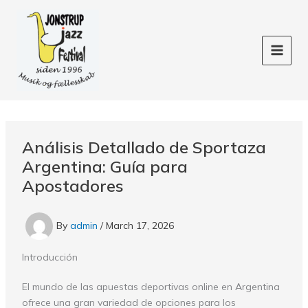
Skip
to
content
Análisis Detallado de Sportaza
Argentina: Guía para
Apostadores
By
admin
/
March 17, 2026
Introducción
El mundo de las apuestas deportivas online en Argentina
ofrece una gran variedad de opciones para los