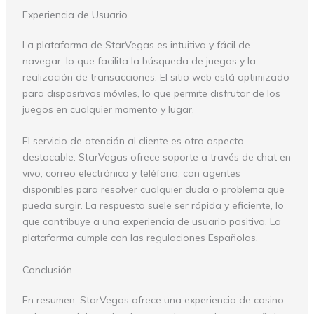
Experiencia de Usuario
La plataforma de StarVegas es intuitiva y fácil de
navegar, lo que facilita la búsqueda de juegos y la
realización de transacciones. El sitio web está optimizado
para dispositivos móviles, lo que permite disfrutar de los
juegos en cualquier momento y lugar.
El servicio de atención al cliente es otro aspecto
destacable. StarVegas ofrece soporte a través de chat en
vivo, correo electrónico y teléfono, con agentes
disponibles para resolver cualquier duda o problema que
pueda surgir. La respuesta suele ser rápida y eficiente, lo
que contribuye a una experiencia de usuario positiva. La
plataforma cumple con las regulaciones Españolas.
Conclusión
En resumen, StarVegas ofrece una experiencia de casino