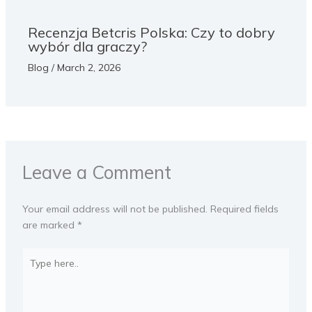
Recenzja Betcris Polska: Czy to dobry
wybór dla graczy?
Blog
/
March 2, 2026
Leave a Comment
Your email address will not be published.
Required fields
are marked
*
Type
here..