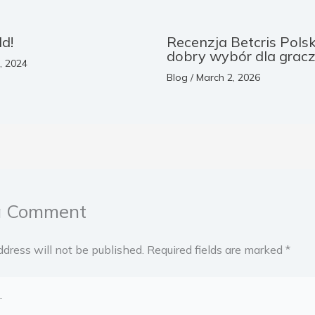
ld!
Recenzja Betcris Polsk
dobry wybór dla grac
8, 2024
Blog
/
March 2, 2026
a Comment
ddress will not be published.
Required fields are marked
*