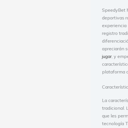
SpeedyBet h
deportivas r
experiencia 
registro tra
diferenciaci
apreciarán s
jugar
, y empe
característi
plataforma a
Característ
La caracterí
tradicional.
que les perm
tecnología T