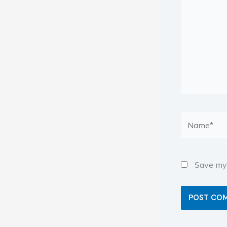
Name*
Save my 