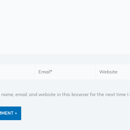
Email*
Website
name, email, and website in this browser for the next time 