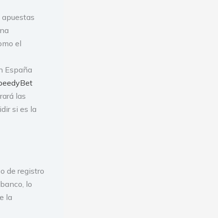
: apuestas
una
como el
en España
peedyBet
rará las
ir si es la
o de registro
 banco, lo
e la