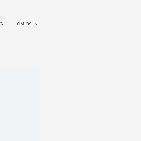
IG
OM OS