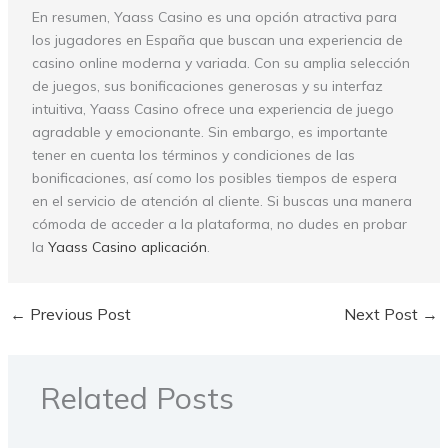
En resumen, Yaass Casino es una opción atractiva para
los jugadores en España que buscan una experiencia de
casino online moderna y variada. Con su amplia selección
de juegos, sus bonificaciones generosas y su interfaz
intuitiva, Yaass Casino ofrece una experiencia de juego
agradable y emocionante. Sin embargo, es importante
tener en cuenta los términos y condiciones de las
bonificaciones, así como los posibles tiempos de espera
en el servicio de atención al cliente. Si buscas una manera
cómoda de acceder a la plataforma, no dudes en probar
la
Yaass Casino aplicación
.
←
Previous Post
Next Post
→
Related Posts