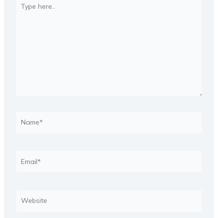
Type
here..
Name*
Email*
Website