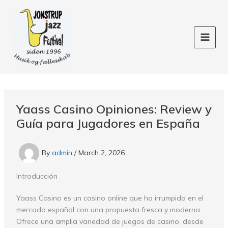
Skip
to
content
Yaass Casino Opiniones: Review y
Guía para Jugadores en España
By
admin
/
March 2, 2026
Introducción
Yaass Casino es un casino online que ha irrumpido en el
mercado español con una propuesta fresca y moderna.
Ofrece una amplia variedad de juegos de casino, desde