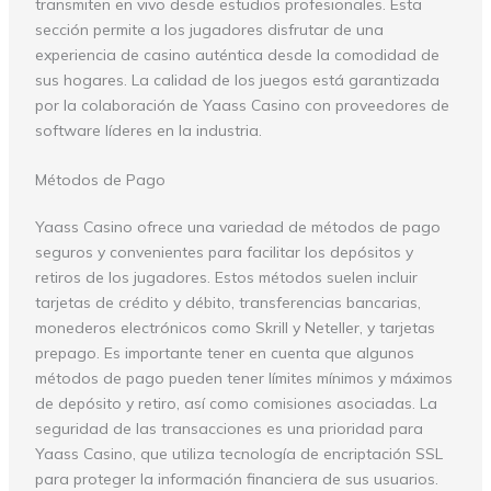
transmiten en vivo desde estudios profesionales. Esta
sección permite a los jugadores disfrutar de una
experiencia de casino auténtica desde la comodidad de
sus hogares. La calidad de los juegos está garantizada
por la colaboración de Yaass Casino con proveedores de
software líderes en la industria.
Métodos de Pago
Yaass Casino ofrece una variedad de métodos de pago
seguros y convenientes para facilitar los depósitos y
retiros de los jugadores. Estos métodos suelen incluir
tarjetas de crédito y débito, transferencias bancarias,
monederos electrónicos como Skrill y Neteller, y tarjetas
prepago. Es importante tener en cuenta que algunos
métodos de pago pueden tener límites mínimos y máximos
de depósito y retiro, así como comisiones asociadas. La
seguridad de las transacciones es una prioridad para
Yaass Casino, que utiliza tecnología de encriptación SSL
para proteger la información financiera de sus usuarios.