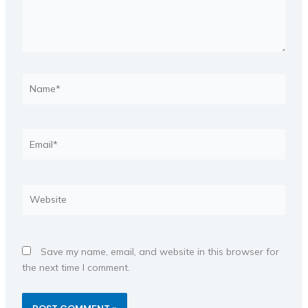
Name*
Email*
Website
Save my name, email, and website in this browser for
the next time I comment.