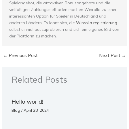
Spielangebot, die attraktiven Bonusangebote und die
vielfältigen Zahlungsmethoden machen Winrolla zu einer
interessanten Option für Spieler in Deutschland und
anderen Ländern. Es lohnt sich, die
Winrolla registrierung
selbst einmal auszuprobieren und sich ein eigenes Bild von
der Plattform zu machen.
←
Previous Post
Next Post
→
Related Posts
Hello world!
Blog
/
April 28, 2024