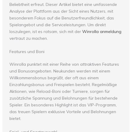
Beliebtheit erfreut. Dieser Artikel bietet eine umfassende
Analyse der Plattform aus der Sicht eines Nutzers, mit
besonderem Fokus auf die Benutzerfreundlichkeit, das
Spielangebot und die Serviceleistungen. Um direkt
loszulegen, ist es ratsam, sich mit der
Winrolla anmeldung
vertraut zu machen.
Features und Boni
Winrolla punktet mit einer Reihe von attraktiven Features
und Bonusangeboten. Neukunden werden mit einem
Willkommensbonus begrüßt, der oft aus einem
Einzahlungsbonus und Freispielen besteht. Regelmäßige
Aktionen, wie Reload-Boni oder Turniere, sorgen für
zusätzliche Spannung und Belohnungen für bestehende
Spieler. Ein besonderes Highlight ist das VIP-Programm,
das treuen Spielern exklusive Vorteile und Belohnungen
bietet.
Spiel- und Sportauswahl