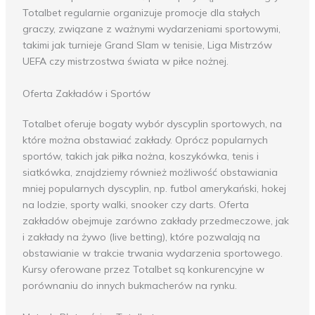
Totalbet regularnie organizuje promocje dla stałych
graczy, związane z ważnymi wydarzeniami sportowymi,
takimi jak turnieje Grand Slam w tenisie, Liga Mistrzów
UEFA czy mistrzostwa świata w piłce nożnej.
Oferta Zakładów i Sportów
Totalbet oferuje bogaty wybór dyscyplin sportowych, na
które można obstawiać zakłady. Oprócz popularnych
sportów, takich jak piłka nożna, koszykówka, tenis i
siatkówka, znajdziemy również możliwość obstawiania
mniej popularnych dyscyplin, np. futbol amerykański, hokej
na lodzie, sporty walki, snooker czy darts. Oferta
zakładów obejmuje zarówno zakłady przedmeczowe, jak
i zakłady na żywo (live betting), które pozwalają na
obstawianie w trakcie trwania wydarzenia sportowego.
Kursy oferowane przez Totalbet są konkurencyjne w
porównaniu do innych bukmacherów na rynku.