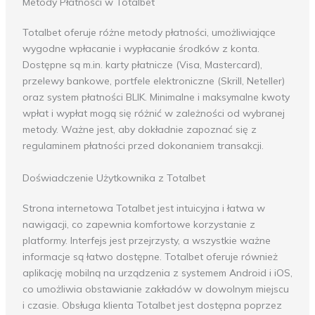
Metody Płatności w Totalbet
Totalbet oferuje różne metody płatności, umożliwiające
wygodne wpłacanie i wypłacanie środków z konta.
Dostępne są m.in. karty płatnicze (Visa, Mastercard),
przelewy bankowe, portfele elektroniczne (Skrill, Neteller)
oraz system płatności BLIK. Minimalne i maksymalne kwoty
wpłat i wypłat mogą się różnić w zależności od wybranej
metody. Ważne jest, aby dokładnie zapoznać się z
regulaminem płatności przed dokonaniem transakcji.
Doświadczenie Użytkownika z Totalbet
Strona internetowa Totalbet jest intuicyjna i łatwa w
nawigacji, co zapewnia komfortowe korzystanie z
platformy. Interfejs jest przejrzysty, a wszystkie ważne
informacje są łatwo dostępne. Totalbet oferuje również
aplikację mobilną na urządzenia z systemem Android i iOS,
co umożliwia obstawianie zakładów w dowolnym miejscu
i czasie. Obsługa klienta Totalbet jest dostępna poprzez