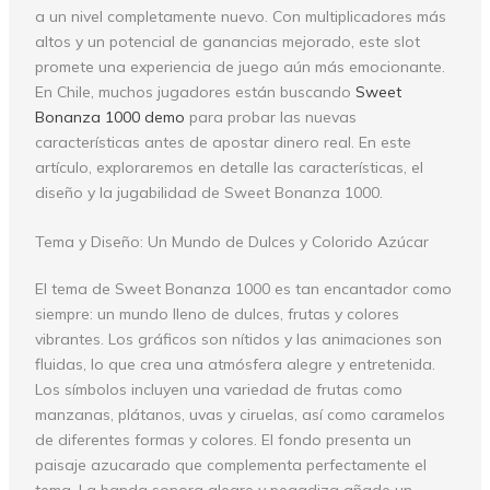
a un nivel completamente nuevo. Con multiplicadores más
altos y un potencial de ganancias mejorado, este slot
promete una experiencia de juego aún más emocionante.
En Chile, muchos jugadores están buscando
Sweet
Bonanza 1000 demo
para probar las nuevas
características antes de apostar dinero real. En este
artículo, exploraremos en detalle las características, el
diseño y la jugabilidad de Sweet Bonanza 1000.
Tema y Diseño: Un Mundo de Dulces y Colorido Azúcar
El tema de Sweet Bonanza 1000 es tan encantador como
siempre: un mundo lleno de dulces, frutas y colores
vibrantes. Los gráficos son nítidos y las animaciones son
fluidas, lo que crea una atmósfera alegre y entretenida.
Los símbolos incluyen una variedad de frutas como
manzanas, plátanos, uvas y ciruelas, así como caramelos
de diferentes formas y colores. El fondo presenta un
paisaje azucarado que complementa perfectamente el