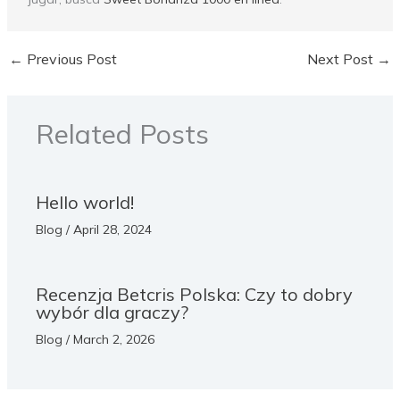
←
Previous Post
Next Post
→
Related Posts
Hello world!
Blog
/
April 28, 2024
Recenzja Betcris Polska: Czy to dobry
wybór dla graczy?
Blog
/
March 2, 2026