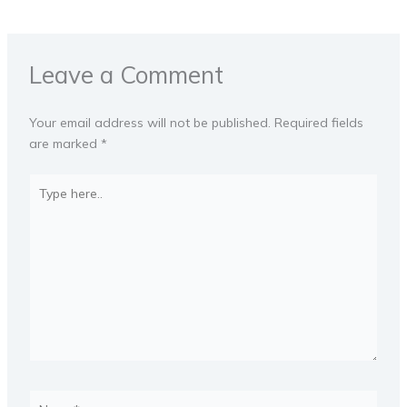
Leave a Comment
Your email address will not be published.
Required fields
are marked
*
Type
here..
Name*