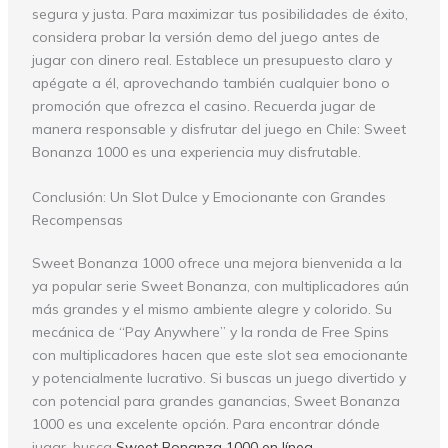
segura y justa. Para maximizar tus posibilidades de éxito,
considera probar la versión demo del juego antes de
jugar con dinero real. Establece un presupuesto claro y
apégate a él, aprovechando también cualquier bono o
promoción que ofrezca el casino. Recuerda jugar de
manera responsable y disfrutar del juego en Chile: Sweet
Bonanza 1000 es una experiencia muy disfrutable.
Conclusión: Un Slot Dulce y Emocionante con Grandes
Recompensas
Sweet Bonanza 1000 ofrece una mejora bienvenida a la
ya popular serie Sweet Bonanza, con multiplicadores aún
más grandes y el mismo ambiente alegre y colorido. Su
mecánica de “Pay Anywhere” y la ronda de Free Spins
con multiplicadores hacen que este slot sea emocionante
y potencialmente lucrativo. Si buscas un juego divertido y
con potencial para grandes ganancias, Sweet Bonanza
1000 es una excelente opción. Para encontrar dónde
jugar, busca
Sweet Bonanza 1000 en línea
.