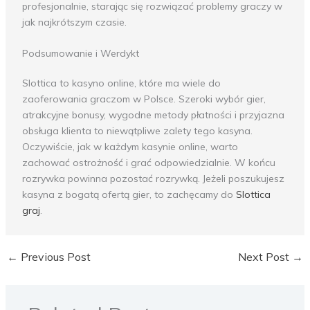
profesjonalnie, starając się rozwiązać problemy graczy w
jak najkrótszym czasie.
Podsumowanie i Werdykt
Slottica to kasyno online, które ma wiele do
zaoferowania graczom w Polsce. Szeroki wybór gier,
atrakcyjne bonusy, wygodne metody płatności i przyjazna
obsługa klienta to niewątpliwe zalety tego kasyna.
Oczywiście, jak w każdym kasynie online, warto
zachować ostrożność i grać odpowiedzialnie. W końcu
rozrywka powinna pozostać rozrywką. Jeżeli poszukujesz
kasyna z bogatą ofertą gier, to zachęcamy do
Slottica
graj
.
←
Previous Post
Next Post
→