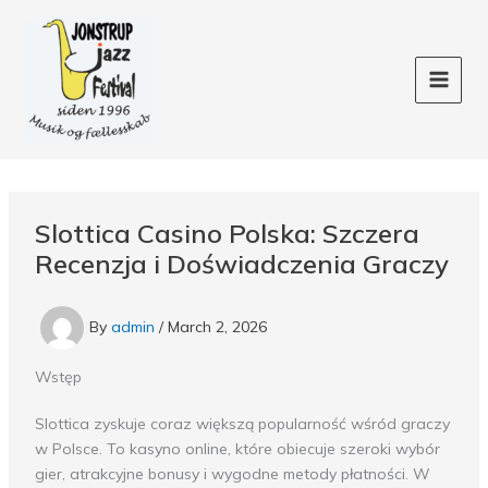
Skip
to
content
Slottica Casino Polska: Szczera
Recenzja i Doświadczenia Graczy
By
admin
/
March 2, 2026
Wstęp
Slottica zyskuje coraz większą popularność wśród graczy
w Polsce. To kasyno online, które obiecuje szeroki wybór
gier, atrakcyjne bonusy i wygodne metody płatności. W