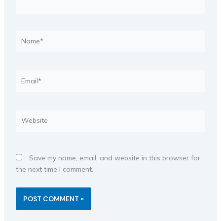
Name*
Email*
Website
Save my name, email, and website in this browser for
the next time I comment.