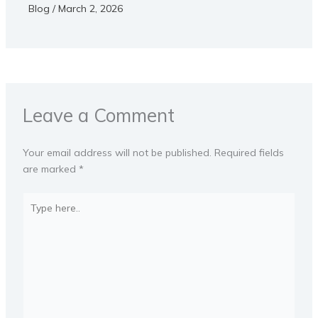
Blog
/
March 2, 2026
Leave a Comment
Your email address will not be published.
Required fields
are marked
*
Type
here..