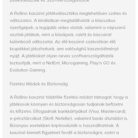
A Rollino kaszinó játékválasztéka meglehetősen széles és
változatos. A kínálatban megtalálhatók a klasszikus
nyerőgépek, a legújabb video slotok, valamint a népszerű
asztali játékok, mint a blackjack, rulett és baccarat
különböző változatai. Az élő kaszinó szekcióban élő
krupiékkel játszhatunk, ami valósághű kaszinóélményt
nyújt. A játékokat olyan neves szoftverszolgáltatók
biztosítják, mint a NetEnt, Microgaming, Play’n GO és
Evolution Gaming.
Fizetési Módok és Biztonság
A Rollino kaszinó többféle fizetési módot támogat, hogy a
játékosok könnyen és biztonságosan tudjanak befizetni
és kifizetni. Elfogadnak bankkártyákat (Visa, Mastercard),
e-pénztárcákat (Skrill, Neteller), valamint banki átutalást is.
Bizonyos esetekben kriptovaluták is használhatóak. A
kaszinó kiemelt figyelmet fordít a biztonságra, ezért a