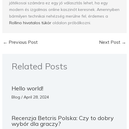
játékosai számára ez egy jó választás lehet, ha egy
modern és izgalmas online kaszinót keresnek. Amennyiben
bármilyen technikai nehézség merülne fel, érdemes a
Rollino hivatalos tükör
oldalon próbálkozni.
←
Previous Post
Next Post
→
Related Posts
Hello world!
Blog
/
April 28, 2024
Recenzja Betcris Polska: Czy to dobry
wybór dla graczy?