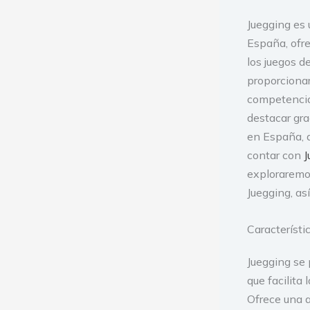
Juegging es
España, ofr
los juegos d
proporciona
competencia 
destacar gra
en España, a
contar con
J
exploraremos
Juegging, as
Característi
Juegging se 
que facilita
Ofrece una a