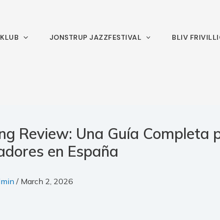
ZKLUB
JONSTRUP JAZZFESTIVAL
BLIV FRIVILL
ng Review: Una Guía Completa 
adores en España
dmin
/
March 2, 2026