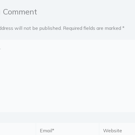
a Comment
ddress will not be published.
Required fields are marked
*
Email*
Website