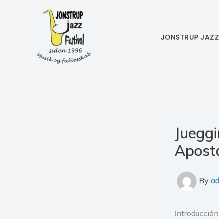
Skip
to
content
JONSTRUP JAZ
Jueggi
Apost
By
a
Introducción