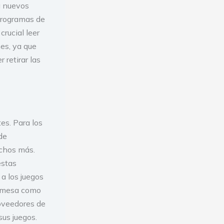
a nuevos
programas de
rucial leer
es, ya que
 retirar las
es. Para los
de
uchos más.
estas
a los juegos
e mesa como
roveedores de
sus juegos.