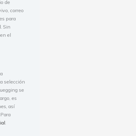
io de
ivo, correo
les para
. Sin
en el
na
a selección
 Juegging se
argo, es
es, así
 Para
ial
.