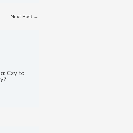
Next Post
→
a: Czy to
zy?