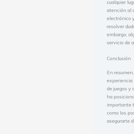
cualquier lu
atención al 
electrónico 
resolver dud
embargo, al
servicio de 
Conclusión
En resumen,
experiencia 
de juegos y 
ha posicion
importante t
como los pos
asegurarte d