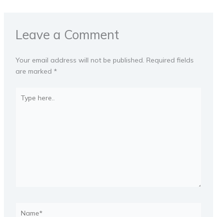
Leave a Comment
Your email address will not be published.
Required fields
are marked
*
Type
here..
Name*