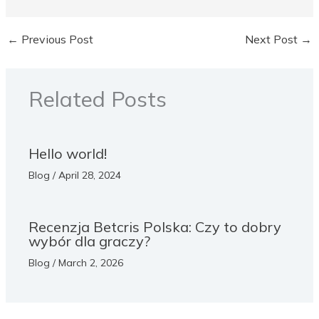
←
Previous Post
Next Post
→
Related Posts
Hello world!
Blog
/
April 28, 2024
Recenzja Betcris Polska: Czy to dobry
wybór dla graczy?
Blog
/
March 2, 2026