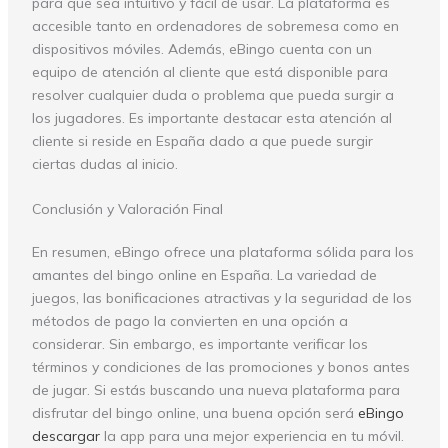
para que sea intuitivo y fácil de usar. La plataforma es
accesible tanto en ordenadores de sobremesa como en
dispositivos móviles. Además, eBingo cuenta con un
equipo de atención al cliente que está disponible para
resolver cualquier duda o problema que pueda surgir a
los jugadores. Es importante destacar esta atención al
cliente si reside en España dado a que puede surgir
ciertas dudas al inicio.
Conclusión y Valoración Final
En resumen, eBingo ofrece una plataforma sólida para los
amantes del bingo online en España. La variedad de
juegos, las bonificaciones atractivas y la seguridad de los
métodos de pago la convierten en una opción a
considerar. Sin embargo, es importante verificar los
términos y condiciones de las promociones y bonos antes
de jugar. Si estás buscando una nueva plataforma para
disfrutar del bingo online, una buena opción será
eBingo
descargar
la app para una mejor experiencia en tu móvil.