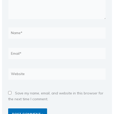
Name*
Email*
Website
Save my name, email, and website in this browser for
the next time I comment.