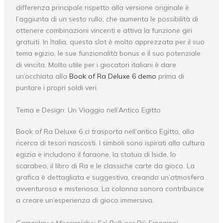
differenza principale rispetto alla versione originale è
l’aggiunta di un sesto rullo, che aumenta le possibilità di
ottenere combinazioni vincenti e attiva la funzione giri
gratuiti. In Italia, questa slot è molto apprezzata per il suo
tema egizio, le sue funzionalità bonus e il suo potenziale
di vincita. Molto utile per i giocatori italiani è dare
un’occhiata alla
Book of Ra Deluxe 6 demo
prima di
puntare i propri soldi veri.
Tema e Design: Un Viaggio nell’Antico Egitto
Book of Ra Deluxe 6 ci trasporta nell’antico Egitto, alla
ricerca di tesori nascosti. I simboli sono ispirati alla cultura
egizia e includono il faraone, la statua di Iside, lo
scarabeo, il libro di Ra e le classiche carte da gioco. La
grafica è dettagliata e suggestiva, creando un’atmosfera
avventurosa e misteriosa. La colonna sonora contribuisce
a creare un’esperienza di gioco immersiva.
Gameplay e Meccaniche: Sei Rulli per Più Emozioni