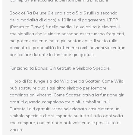
Book of Ra Deluxe 6 è una slot a 5 o 6 rulli (a seconda
della modalità di gioco) e 10 linee di pagamento. L’RTP
(Return to Player) è nella media. La volatilità è elevata, il
che significa che le vincite possono essere meno frequenti,
ma potenzialmente molto più sostanziose. Il sesto rullo
aumenta le probabilità di ottenere combinazioni vincenti, in
particolare durante la funzione giri gratuiti.
Funzionalità Bonus: Giri Gratuiti e Simbolo Speciale
Il libro di Ra funge sia da Wild che da Scatter. Come Wild,
può sostituire qualsiasi altro simbolo per formare
combinazioni vincenti. Come Scatter, attiva la funzione giri
gratuiti quando compaiono tre o più simboli sui rulli.
Durante i giri gratuiti, viene selezionato casualmente un
simbolo speciale che si espande su tutto il rullo ogni volta
che compare, aumentando notevolmente le possibilità di
vincere.