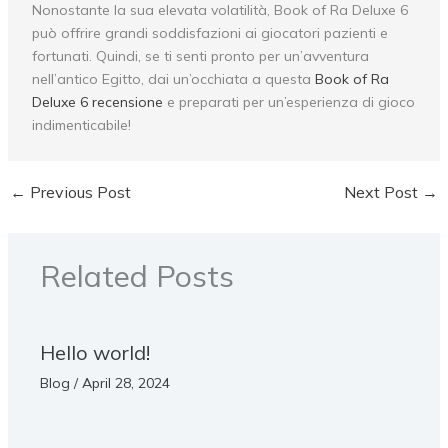
Nonostante la sua elevata volatilità, Book of Ra Deluxe 6
può offrire grandi soddisfazioni ai giocatori pazienti e
fortunati. Quindi, se ti senti pronto per un’avventura
nell’antico Egitto, dai un’occhiata a questa
Book of Ra
Deluxe 6 recensione
e preparati per un’esperienza di gioco
indimenticabile!
←
Previous Post
Next Post
→
Related Posts
Hello world!
Blog
/
April 28, 2024