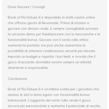
Dove Giocare / Consigli
Book of Ra Deluxe 6 è disponibile in molti casinò online
che offrono giochi di Novomatic. Prima di iniziare a
giocare con denaro reale, è sempre consigliabile provare
la versione demo per familiarizzare con le meccaniche e le
funzionalità bonus. Giocare con il sesto rullo attivo
aumenta la puntata, ma può anche aumentare le
possibilità di ottenere combinazioni vincenti più elevate.
Imposta un budget e rispetta i tuoi limiti, e ricorda che il
gioco d’azzardo dovrebbe essere sempre un’attività
divertente e responsabile.
Conclusione
Book of Ra Deluxe 6 è un’ottima scelta per i giocatori che
amano le slot a tema egizio con funzionalità bonus
interessanti. L’aggiunta del sesto rullo rende il gioco
ancora più emozionante e aumenta il potenziale di vincita.