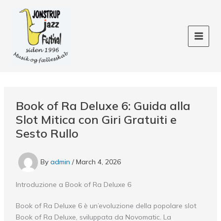
Skip
to
content
Book of Ra Deluxe 6: Guida alla
Slot Mitica con Giri Gratuiti e
Sesto Rullo
By
admin
/
March 4, 2026
Introduzione a Book of Ra Deluxe 6
Book of Ra Deluxe 6 è un’evoluzione della popolare slot
Book of Ra Deluxe, sviluppata da Novomatic. La