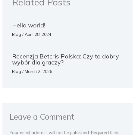
Related Posts
Hello world!
Blog
/
April 28, 2024
Recenzja Betcris Polska: Czy to dobry
wybór dla graczy?
Blog
/
March 2, 2026
Leave a Comment
Your email address will not be published.
Required fields