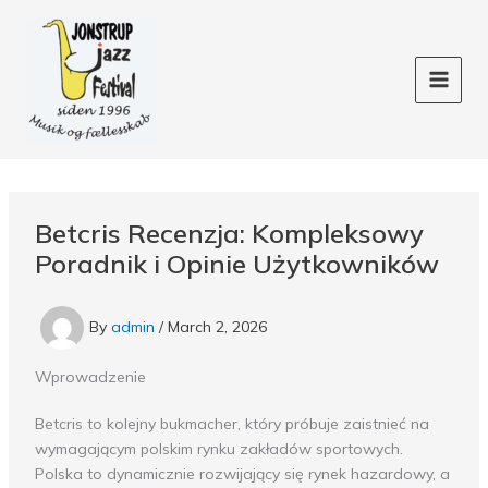
Skip
to
content
Betcris Recenzja: Kompleksowy
Poradnik i Opinie Użytkowników
By
admin
/
March 2, 2026
Wprowadzenie
Betcris to kolejny bukmacher, który próbuje zaistnieć na
wymagającym polskim rynku zakładów sportowych.
Polska to dynamicznie rozwijający się rynek hazardowy, a