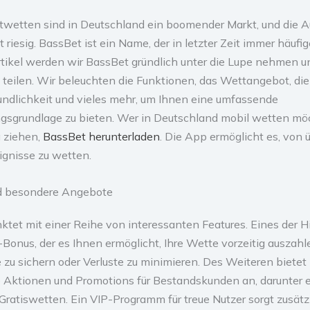
twetten sind in Deutschland ein boomender Markt, und die 
t riesig. BassBet ist ein Name, der in letzter Zeit immer häufig
rtikel werden wir BassBet gründlich unter die Lupe nehmen u
teilen. Wir beleuchten die Funktionen, das Wettangebot, die
undlichkeit und vieles mehr, um Ihnen eine umfassende
gsgrundlage zu bieten. Wer in Deutschland mobil wetten möch
 ziehen,
BassBet herunterladen
. Die App ermöglicht es, von ü
ignisse zu wetten.
d besondere Angebote
tet mit einer Reihe von interessanten Features. Eines der Hi
Bonus, der es Ihnen ermöglicht, Ihre Wette vorzeitig auszahl
zu sichern oder Verluste zu minimieren. Des Weiteren bietet
 Aktionen und Promotions für Bestandskunden an, darunter 
ratiswetten. Ein VIP-Programm für treue Nutzer sorgt zusätzl