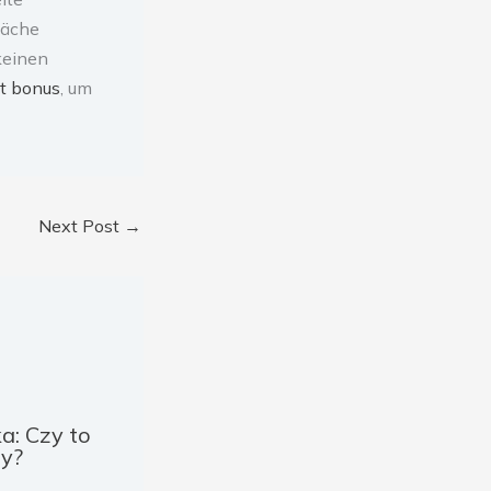
läche
keinen
t bonus
, um
Next Post
→
a: Czy to
zy?