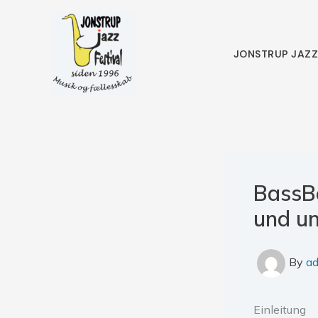
Skip
to
content
JONSTRUP JAZ
BassBe
und u
By
a
Einleitung