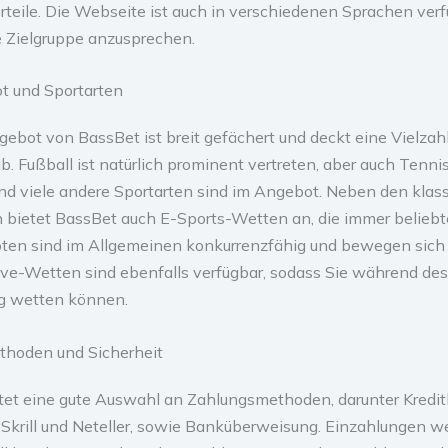
rteile. Die Webseite ist auch in verschiedenen Sprachen ver
e Zielgruppe anzusprechen.
 und Sportarten
ebot von BassBet ist breit gefächert und deckt eine Vielzah
b. Fußball ist natürlich prominent vertreten, aber auch Tennis
nd viele andere Sportarten sind im Angebot. Neben den klas
 bietet BassBet auch E-Sports-Wetten an, die immer beliebt
ten sind im Allgemeinen konkurrenzfähig und bewegen sich
Live-Wetten sind ebenfalls verfügbar, sodass Sie während des
g wetten können.
hoden und Sicherheit
tet eine gute Auswahl an Zahlungsmethoden, darunter Kredit
 Skrill und Neteller, sowie Banküberweisung. Einzahlungen we