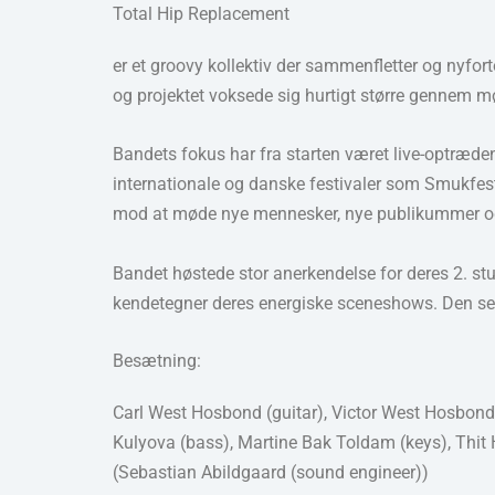
Total Hip Replacement
er et groovy kollektiv der sammenfletter og nyfo
og projektet voksede sig hurtigt større gennem m
Bandets fokus har fra starten været live-optrædene
internationale og danske festivaler som Smukfest
mod at møde nye mennesker, nye publikummer og 
Bandet høstede stor anerkendelse for deres 2. 
kendetegner deres energiske sceneshows. Den sene
Besætning:
Carl West Hosbond (guitar), Victor West Hosbon
Kulyova (bass), Martine Bak Toldam (keys), Thit
(Sebastian Abildgaard (sound engineer))