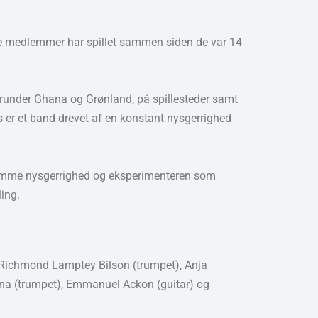
ste medlemmer har spillet sammen siden de var 14
 herunder Ghana og Grønland, på spillesteder samt
 er et band drevet af en konstant nysgerrighed
samme nysgerrighed og eksperimenteren som
ing.
Richmond Lamptey Bilson (trumpet), Anja
ina (trumpet), Emmanuel Ackon (guitar) og