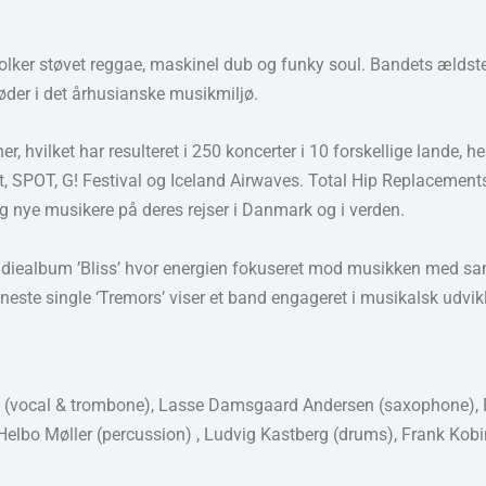
rtolker støvet reggae, maskinel dub og funky soul. Bandets æld
øder i det århusianske musikmiljø.
r, hvilket har resulteret i 250 koncerter i 10 forskellige lande,
, SPOT, G! Festival og Iceland Airwaves. Total Hip Replacements
nye musikere på deres rejser i Danmark og i verden.
studiealbum ’Bliss’ hvor energien fokuseret mod musikken med 
ste single ‘Tremors’ viser et band engageret i musikalsk udvikl
d (vocal & trombone), Lasse Damsgaard Andersen (saxophone), 
 Helbo Møller (percussion) , Ludvig Kastberg (drums), Frank Kob