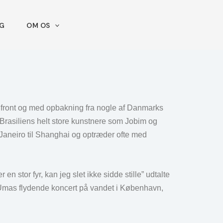
IG
OM OS
i front og med opbakning fra nogle af Danmarks
Brasiliens helt store kunstnere som Jobim og
 Janeiro til Shanghai og optræder ofte med
n stor fyr, kan jeg slet ikke sidde stille” udtalte
 Umas flydende koncert på vandet i København,