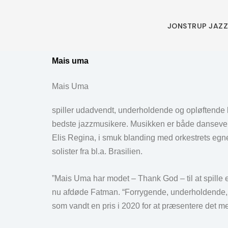
Skip
to
JONSTRUP JAZ
content
Mais uma
Mais Uma
spiller udadvendt, underholdende og opløftende 
bedste jazzmusikere. Musikken er både dansevenl
Elis Regina, i smuk blanding med orkestrets egne
solister fra bl.a. Brasilien.
”Mais Uma har modet – Thank God – til at spille et
nu afdøde Fatman. “Forrygende, underholdende, 
som vandt en pris i 2020 for at præsentere det me