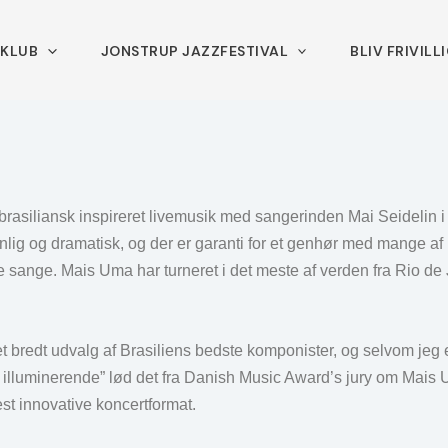
ZKLUB
JONSTRUP JAZZFESTIVAL
BLIV FRIVILL
brasiliansk inspireret livemusik med sangerinden Mai Seidelin 
ig og dramatisk, og der er garanti for et genhør med mange af 
 sange. Mais Uma har turneret i det meste af verden fra Rio de
 bredt udvalg af Brasiliens bedste komponister, og selvom jeg er e
illuminerende” lød det fra Danish Music Award’s jury om Mais
st innovative koncertformat.